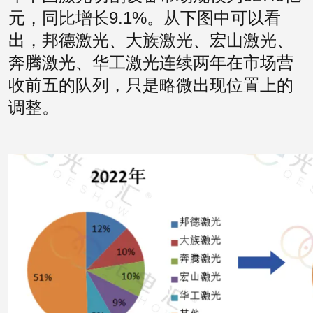
元，同比增长9.1%。从下图中可以看
出，邦德激光、大族激光、宏山激光、
奔腾激光、华工激光连续两年在市场营
收前五的队列，只是略微出现位置上的
调整。