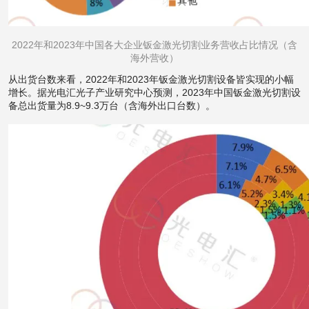
2022年和2023年中国各大企业钣金激光切割业务营收占比情况（含
海外营收）
从出货台数来看，2022年和2023年钣金激光切割设备皆实现的小幅
增长。据光电汇光子产业研究中心预测，2023年中国钣金激光切割设
备总出货量为8.9~9.3万台（含海外出口台数）。