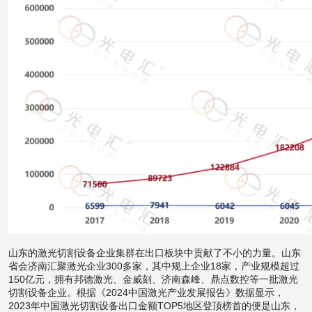
山东的激光切割设备企业集群在出口板块中贡献了不小的力量。山东
省会济南汇聚激光企业300多家，其中规上企业18家，产业规模超过
150亿元，拥有邦德激光、金威刻、济南森峰、鼎点数控等一批激光
切割设备企业。根据《2024中国激光产业发展报告》数据显示，
2023年中国激光切割设备出口金额TOP5地区登顶榜首的便是山东，