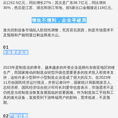
出口52.5亿元，同比增长27%；其次是广东36.7亿元，同比增长
36%，然后是江苏、湖北和浙江等地。前5家出口金额接近118亿元。
增收不增利，企业寻破局
激光切割设备市场陷入阶段性调整，究其背后原因，则是市场需求不
及预期和产能明显过剩这两座大山。
01
市场需求低迷
2023年是制造业的寒冬。越来越多的外资企业选择向东南亚地区转移
生产，而国家推动的制造业转型升级也需要更多的技术投入和资本支
持，这给许多小型和中小型制造企业造成了很大的压力。在2023年
11月份国民经济运行情况，并答记者问中，国家统计局新闻发言人、
总经济师、国民经济综合统计司司长刘爱华也曾表示，市场需求不足
仍然是当前制造业恢复发展面临的首要困难。作为制造加工手段和工
具的激光设备，直接受到下游终端用户的影响，需求低迷，不及预
期。
产能过剩
02