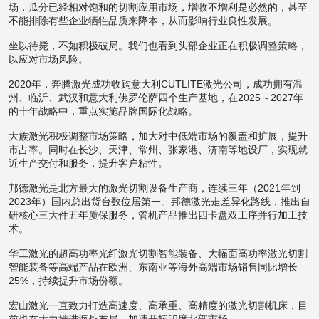
场，瓜分已经相对饱和的切割应用市场，增收不增利是必然的，甚至
不能排除有些企业牺牲品质来降本，从而影响行业良性发展。
坐以待毙，不如积极破局。我们也看到头部企业正在积极调整策略，
以应对市场风险。
2020年，奔腾激光成功收购意大利CUTLITE激光公司，成功拥有温
州、临沂、武汉和意大利佛罗伦萨四个生产基地，在2025～2027年
的十年战略中，重点实施品牌国际化战略。
大族激光积极调整市场策略，加大对中低端市场的覆盖和扩展，提升
市占率。同时在长沙、天津、常州、张家港、济南等地设厂，实现就
近生产交付和服务，提升客户粘性。
邦德激光是北方最大的激光切割设备生产商，连续三年（2021年到
2023年）国内总出货台数位居第一。邦德激光走差异化路线，推出自
研核心三大件五年质保服务，管机产品推出四卡盘双工序并行加工技
术。
华工激光的超高功率光纤激光切割智能装备、大幅面高功率激光切割
智能装备等高端产品在欧洲、东南亚等海外高端市场销售同比增长
25%，持续提升市场份额。
宏山激光一直致力打造高速度、高承重、高精度的激光切割机床，目
前也在大力推进海外布局，加速开拓印度北部市场。