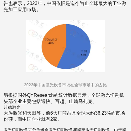
告也表示，2023年，中国依旧是迄今为止全球最大的工业激
光加工应用市场。
2023年中国激光设备市场在全球市场中的占比
另根据国外QYResearch的统计数据显示，全球激光切割机
头部企业主要包括通快、百超、山崎马扎克、
邦德激光、
大族激光和天田等，前6大厂商占具全球大约36.23%的市场
份额，而中国企业就有2家。
激光切割设备可分为钣金激光切割设备和精密激光切割设备，由于精