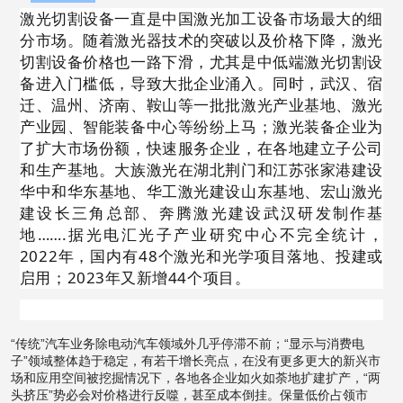
激光切割设备一直是中国激光加工设备市场最大的细
分市场。随着激光器技术的突破以及价格下降，激光
切割设备价格也一路下滑，尤其是中低端激光切割设
备进入门槛低，导致大批企业涌入。同时，武汉、宿
迁、温州、济南、鞍山等一批批激光产业基地、激光
产业园、智能装备中心等纷纷上马；激光装备企业为
了扩大市场份额，快速服务企业，在各地建立子公司
和生产基地。大族激光在湖北荆门和江苏张家港建设
华中和华东基地、华工激光建设山东基地、宏山激光
建设长三角总部、奔腾激光建设武汉研发制作基
地…….据光电汇光子产业研究中心不完全统计，
2022年，国内有48个激光和光学项目落地、投建或
启用；2023年又新增44个项目。
“传统”汽车业务除电动汽车领域外几乎停滞不前；“显示与消费电
子”领域整体趋于稳定，有若干增长亮点，在没有更多更大的新兴市
场和应用空间被挖掘情况下，各地各企业如火如荼地扩建扩产，“两
头挤压”势必会对价格进行反噬，甚至成本倒挂。保量低价占领市