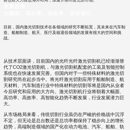
发展趋势：
大幅面、高功率、高效率、高智能化
目前，国内激光切割技术在各领域的研究不断拓宽，其未来在汽车制
造、船舶制造、航天、医疗及核退役领域的发展有很大的空间和挑
战。
从技术层面讲，目前国内的光纤光纤激光切割机已经渐渐替
代了CO2激光切割机，与激光切割机配套的工装及智能控制
系统也在快速发展完善。但国内对于一些特殊材料的激光切
割研究尚在起步当中。将光纤激光切割应用于船舶制造、航
天材料、汽车制造行业中特殊材料的切割等将是国内从业者
今后研究和应用的大方向。激光切割机行业将朝着大幅面、
高功率、高效率、高智能化趋势不断发展，行业发展潜力巨
大。
从市场格局来看，传统切割行业虽仍在严峻的价格战中沉浮
不定，但无论是总台数还是总功率都保持了稳步向上的增长
趋势，高端制造领域的国产化在动力电池、汽车、船舶、轨