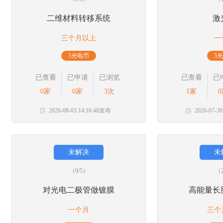
二维材料转移系统
激
三个月以上
一
5光电币
5
已查看
已申请
已浏览
已查看
已
0家
0家
3次
1家
2026-08-03 14:16:48发布
2026-07-3
未解决
未
（0/5）
（2
对光电二极管做镀膜
高能量长
一个月
三个