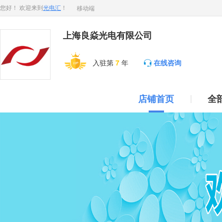
移动端
您好！ 欢迎来到
光电汇
！
上海良焱光电有限公司
入驻第
7
年
在线咨询
店铺首页
全