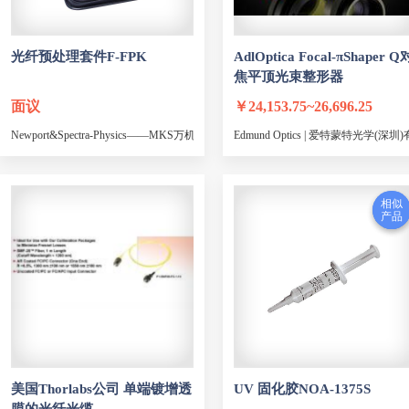
光纤预处理套件F-FPK
AdlOptica Focal-πShaper Q
焦平顶光束整形器
面议
￥
24,153.75~26,696.25
Newport&Spectra-Physics——MKS万机仪器集团
Edmund Optics | 爱特蒙特光学(深
相似
相似
AdlOptic
产品
产品
AdlOptic
AdlOptic
AdlOptic
AdlOptic
AdlOptic
美国Thorlabs公司 单端镀增透
UV 固化胶NOA-1375S