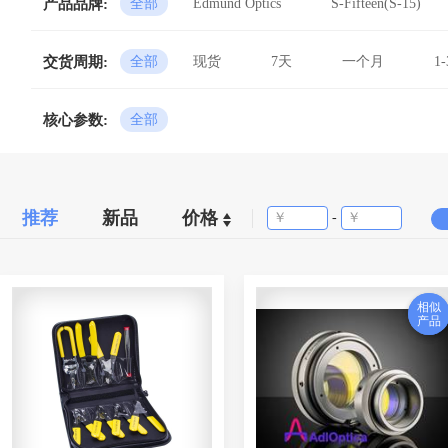
产品品牌:
全部
Edmund Optics
S-Fifteen(S-15)
维度科技DIMENSION
康阔光通
交货周期:
全部
现货
7天
一个月
1
Eachwave
超立方
Edmund
标彰
优西科学仪器
红星杨
核心参数:
全部
安捷伦
东隆科技
OZ Optic
讯达康通讯
通盛
峻烽光仪
推荐
新品
价格
-
相似
相似
产品
产品