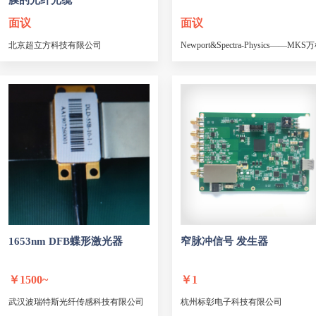
膜的光纤光缆
面议
面议
北京超立方科技有限公司
Newport&Spectra-Physics——M
UV 固化胶F-UVE-68
UV 固化胶F-UVE-65
UV 固化胶F-UVE-63
UV 固化胶F-UVE-61
UV 固化胶NOA-86S
UV 固化胶NOA-85S
UV 固化胶NOA-1625S
1653nm DFB蝶形激光器
窄脉冲信号 发生器
￥
1500~
￥
1
武汉波瑞特斯光纤传感科技有限公司
杭州标彰电子科技有限公司