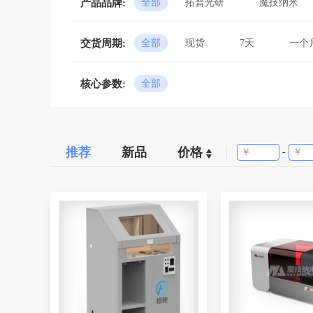
产品品牌:
全部
拓普光研
魔技纳米
交货周期:
全部
现货
7天
一个
核心参数:
全部
推荐
新品
价格
-