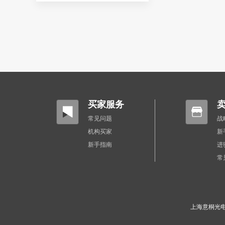
买家服务
常见问题
战
机构买家
新
新手指南
进
常
上海意桐光电