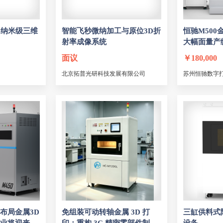
io纳米级三维
智能飞秒微纳加工与原位3D折
恒驰M500
射率成像系统
大幅面量产
备
面议
￥
180,000
北京拓普光研科技发展有限公司
苏州恒驰数字
布局金属3D
免组装可动转轴金属 3D 打
三缸供料式陶