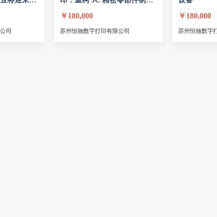
业将迎来新
印：重构 3C 精密零部件制造
设备
新模式
￥
180,000
￥
180,000
公司
苏州恒驰数字打印有限公司
苏州恒驰数字