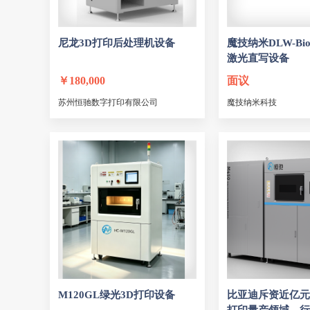
尼龙3D打印后处理机设备
魔技纳米DLW-B
激光直写设备
￥
180,000
面议
苏州恒驰数字打印有限公司
魔技纳米科技
M120GL绿光3D打印设备
比亚迪斥资近亿元