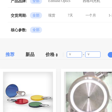
产品品牌:
全部
Edmund Optics
西格玛光机
超立方
交货周期:
全部
现货
7天
一个月
1
核心参数:
全部
推荐
新品
价格
-