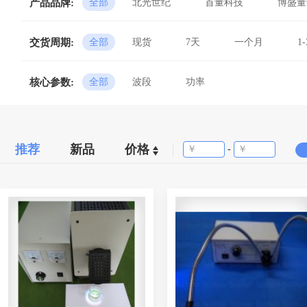
产品品牌:
全部
北光世纪
首量科技
博盛量
交货周期:
全部
现货
7天
一个月
1
核心参数:
全部
波段
功率
推荐
新品
价格
-