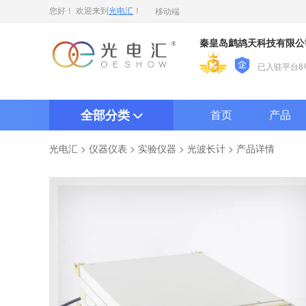
移动端
您好！ 欢迎来到
光电汇
！
秦皇岛鹧鸪天科技有限公
已入驻平台8
全部分类
首页
产品
>
>
>
> 产品详情
光电汇
仪器仪表
实验仪器
光波长计