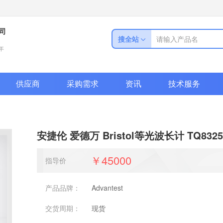
司
搜全站
年
供应商
采购需求
资讯
技术服务
安捷伦 爱德万 Bristol等光波长计 TQ8325 
￥45000
指导价
产品品牌：
Advantest
交货周期：
现货