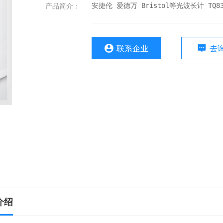
产品简介：
安捷伦 爱德万 Bristol等光波长计 TQ8325 
联系企业
去
介绍