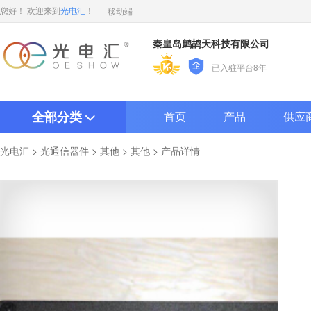
移动端
您好！ 欢迎来到
光电汇
！
秦皇岛鹧鸪天科技有限公司
已入驻平台8年
全部分类
首页
产品
供应
>
>
>
> 产品详情
光电汇
光通信器件
其他
其他