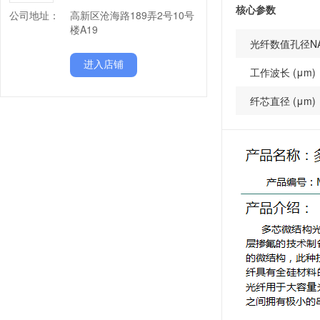
核心参数
公司地址：
高新区沧海路189弄2号10号
楼A19
光纤数值孔径N
进入店铺
工作波长 (μm)
纤芯直径 (μm)