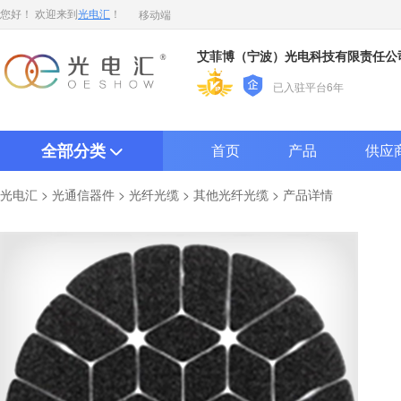
移动端
您好！ 欢迎来到
光电汇
！
艾菲博（宁波）光电科技有限责任公
已入驻平台6年
全部分类
首页
产品
供应
>
>
>
> 产品详情
光电汇
光通信器件
光纤光缆
其他光纤光缆