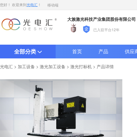
移动端
您好！ 欢迎来到
光电汇
！
大族激光科技产业集团股份有限公司
已入驻平台12年
全部分类
首页
产品
供应
>
>
>
> 产品详情
光电汇
加工设备
激光加工设备
激光打标机