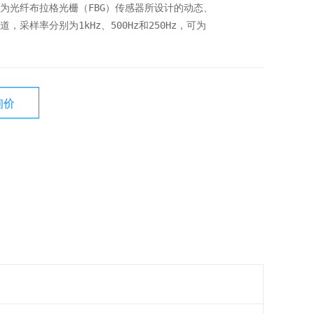
是一款为光纤布拉格光栅（FBG）传感器所设计的动态、
，采样率分别为1kHz、500Hz和250Hz，可为
询价