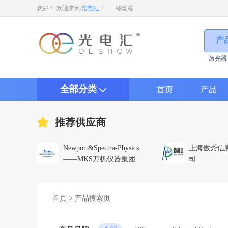
您好！ 欢迎来到
光电汇
！
移动端
产
激光器
全部分类
首页
产品
推荐供应商
Newport&Spectra-Physics
上海傲秀信
——MKS万机仪器集团
司
首页
>
产品搜索页