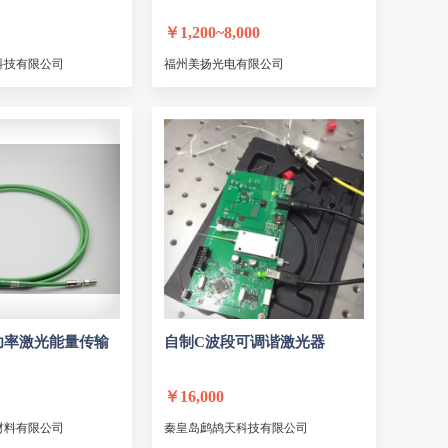
hott
哥廷根激光实验室
￥
1,200~8,000
Nova
Ultrafast
科技有限公司
福州美扬光电有限公司
海
星月夜光技术
上海瀚宇
锐泽科技
通
如海光电
烁光特晶
ellitop
东方闪光
上海求和
上海清津
蔚海
宇光
耐德佳
诺威科
芯明天科技
RYMO Photonics
QIOPTIQ
西安立鼎光电
功率
激光
能量传输
自制C波段可调谐
激光
器
LASERS
ernalsun
Optometrics
￥
16,000
s
德国ALPHALAS Gm
材料有限公司
秦皇岛鹧鸪天科技有限公司
.i.k.r.o.n.
Grace Laser