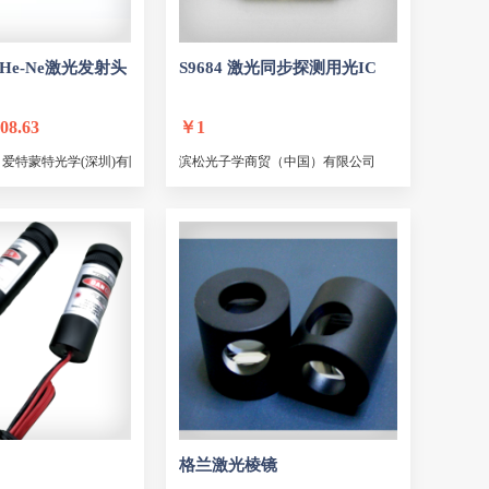
接口类型
接续损耗
孚光精仪
晶众光电
指数
输入/输出隔离度
珑璟光电
杏林睿光
角
He-Ne
激光
偏振
发射头
气体介质
S9684
激光
同步探测用光IC
莱伯泰科
溶智纳芯
率
透反比
闪耀波长
器
调制损耗
兆九光电
上升时间
中讯光普
008.63
￥
1
调制频率
触发模式
ONDAX
上海尚朴
ics | 爱特蒙特光学(深圳)有限公司
滨松光子学商贸（中国）有限公司
精度
探测器
激发波长
大元电子
佰特光通
比
荧光激发方式
视场角
NPI LASERS
玻色科技
X轴行程
Y轴行程
e-Ne激光发射头
S10317-01 激光同步探测用光IC
诺方微
武汉金火激光科技
度
倾斜精度
旋转精度
e-Ne激光发射头
S11257-01DT 激光同步探测用光IC
中科紫玉
武汉高飞
纤芯包层尺寸
光纤数值孔径NA
S11257-02DT 激光同步探测用光IC
抛盘直径
光源
精度
S11282-01DS 激光同步探测用光IC
laser-export
Zemax
S9684-01 激光同步探测用光IC
刻写范围
工作范围
思通博远
力量光学
S9703-10 激光同步探测用光IC
度
划片精度
高度
Advanced Optowave
S9703-11 激光同步探测用光IC
型
光纤芯数
光缆重量
国神光电
海特光电
灯功率
光斑尺寸
浙江大华
Innpho
格兰
激光
棱镜