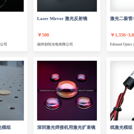
开关速度
接收光功率
光反射损耗
工作带宽
HOLOEYE
安特
基恩士
武汉新特光电
接收器
全高半宽谱宽
输入光功率范围
噪声
舜宇光学
北京泰克仪器
迈特光学
成都晶九
脉冲能量稳定性
Laser Mirror
光束发散度
激光
反射镜
模式
激光
光束发散
二极管/
Solar Light
上海联谊
羽宸光电
芷云光电
热后）
有效通光孔径
数值孔径
反射率
透过
AY
通光口径
海德星科技
旋转角
CEO
旋转角方向
高能激光
孔径
美国国家仪
偏振态
￥
500
￥
1,356~3,
谐振模式间距
调制模式
工作电压
半波电压
Aerotech
奥林巴斯
艾菲特光电
Dataray
公司
福州创恒光电有限公司
Edmund Opt
层反射率
被测激光类型
适用波长
F#
波长
VANTES
Powerlase Photonics
美国Voxtel
联赢激光
目镜筒
物镜
光学系统
观察方式
变倍
Bright Solution
富瑞姆
博视达
Directphotonics
腿高
尺寸面积
直径
螺柱M
螺纹M
激光二极管/H
电
浩蓝光电
FREDOR
QPC
科光通信
θy行程
θz行程
倾斜行程
旋转行程
俯仰精
激光二极管/H
 Systemes
无锡启纳
上海光学仪器厂
镭射麦克
光接口形式
传输速率
封装类型
传输距离
加热方式
光纤直径
光纤研磨机
转速
亚斯光电
三色仪器
钢研纳克
联祁光电
钻孔范围
标刻深度
最小线宽
加工速度
New Focus
Brolight
KEOPSYS
东方强光
重复定位精度
单层熔覆厚度
切割尺寸
划片速
闻奕光电
上海光明
德国XONOX
迈岐光电
尺寸（直径）
涂覆层直径
掺入杂质
连接器类
帝耐激光
龙门激光
宇恒星光
赛凡光电
力
透射范围
光纤长度
模拟器等级
灯类型
欧兰科技
光电汇
森辉光电
特域
Apico
光
模组
光谱平坦度
深圳
激光
波段
焊接机用
应用
激光
扩束镜
频率范围
线
激光
模组