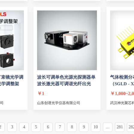
ton Devices
Raytum Photonics
Time Base
UniKLaser
Wavelength References
明阳光电
达伟光电
汉立制
氦氖激光固定架 M-LM-T
器
ARCoptix
福建汉光光电
永迅光学
濮阳光
TMC
Arroyo Instruments
Vescent Photonics
Exci
连舰光电
宏展科技
精快激光
西安百斯特
Lambert
比尔朗伯
Semicon
Wi.Tec
汇晶
彩煌热电（CHTE）
OZOPTICS
UPOLabs
贝林Bel
Camlin Photonics
罗根激光
cobolt
南光高科
扩束镜光学调
波长可调单色光源光探测器单
气体检测分
SuperLum
LASERWAVE
南京钻石
迈微光电
光学调整架
波长
激光
器可调谐光纤出光
（SGLD - XX
FA - 14）
频准激光
光越科技
西安超凡光电
康冠光电
￥
1
￥
1,000~2,
新亮智能
南京光宝
青岛自贸
紫凤光电
Las
司
山东创谱光学仪器有限公司
武汉神光聚芯
西安正开
赛斐尔激光
鸿镭激光
先品光子
梅曼激光
华光光电
讯达康通讯
恒好激光
2
3
4
5
6
7
8
9
10
...
281
28
天传奇电子
衍浩通讯
仁钦科技
虹美光学