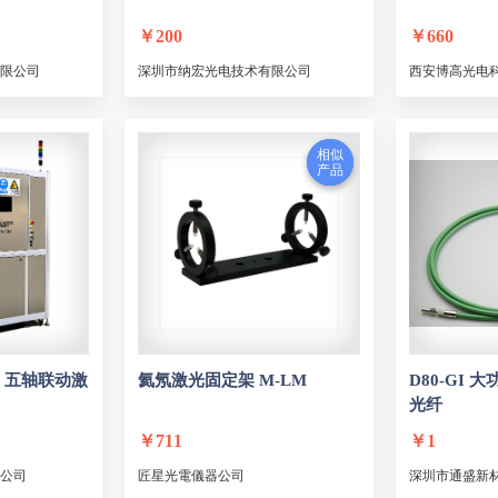
YAMAMOTO
BKT
EOT
LANMARK
Sc
￥
200
￥
660
odyne
南京光研
Phaseview
Labsphere
Bossa 
限公司
深圳市纳宏光电技术有限公司
西安博高光电
CO
AKELA
福州创恒光电
上海大恒光学
科
屹持光电
尖丰光电
沈阳沈大光学
gentec-eo
博信
激埃特光电
金龙
浦芮斯
奇迹光
相似
相似
产品
产品
百晶光电
埃佛尔
铟尼镭斯
联英精机
bioet
星
光诚光电
上海蓝菲
Llmtlaser
茂丰光电
晶格子
英诺
汇博
藤仓
奥特梅尔
TARLUZ
依镭社
红星杨科技
飞宇光电
艾
深泉光电
脉锐光电
山东富锐
武汉中航世纪
Zenfiber
飞博激光（Fiber laser）
Box optronics
 五轴联动
激
氦氖
激光
固定架 M-LM
D80-GI 大
OPTICA
HIGHFINESSE
ID QUANTIQUE
ALPES 
光纤
昊棱
安视特
LANJI/蓝际光电
Optosci
Et
￥
711
￥
1
Fianium
PicoQuant
PRIMES
Wasatch Photonic
公司
匠星光電儀器公司
深圳市通盛新
R
Andor
Aptina
QDLaser
CRYLAS
3m