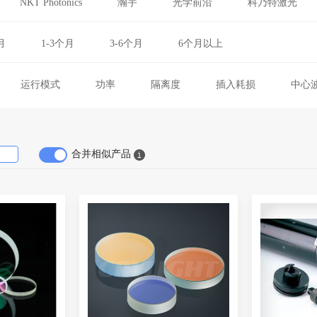
NKT Photonics
瀚宇
光学前沿
科乃特激光
中国激光
埃地沃兹
UPTEK
创鑫激光
月
1-3个月
3-6个月
6个月以上
长飞
俊海诚检测
zygo
理波光电
相
拜安信息
dilas
润芒光电
SPI
Laserline
运行模式
功率
隔离度
插入耗损
中心
Altechna
知常光电
上海瞬秒
讯技光电
均输出功率
放大倍数
波长
光谱带宽
光谱
大族激光
凌云光子
华工激光
雷尼绍
脉宽
光束质量
最大重频
输出功率
入射角
成都东骏
大族天成
联能光子
北光世纪
温
负载
尺寸
平均功率
工作波长
增益
合并相似产品
FLIR
雷生强式
成都新源汇博
福州恒光
脉冲能量
放大倍率
光斑直径
带宽
采
测量重复性
通光孔径
消光比
频率
射
IVEA
欧唐科技
滨松光子
博源光电
通产
驱动电压
阻尼
隔振方式
载荷
固有频
普银光电
西安卓山
朗研光电
苏州图森激光
类别
X轴测量范围
Y轴测量范围
Z轴测量范
欧普迪光电
宁波永新
大恒光电
武汉优光
学分辨率
模拟通道数
数字通道数
入射角度
铭创光电
通快
脉动科技
安捷伦
OPTO
极限压强
光谱响应范围
截止频率
击穿电压
海泰新光
思瑞
镭射谷
卡尔蔡司
贰陆
暗计数
探测频率
最大电压
最大功率
亮
时间：下降
光谱响应
灵敏度
封装
像素尺寸
AdValue Photonics
霍克光仪
SIOS
海目星激光设备
接头型号
插入损耗
回波损耗
滤波带宽
韵腾激光
Miyachi
山东海富光子
派光
光