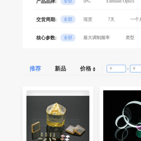
产品品牌:
全部
IPG
Edmund Optics
安扬激光
海洋光学
交货周期:
全部
现货
7天
一个
中科四象
新产业激光
卓克光电
微纳光科
核心参数:
全部
最大调制频率
类型
信欧光电
江西连胜
透光范围/发出波长
平
南京波长
武汉锐科
焦距
光束直径
高光科技
科艺仪器
长度
重频
炉
推荐
新品
价格
-
星网光测
鼎信优威
重复频率
工作气体
绝对精度
损伤阈值
东隆科技
Alpao
俯仰行程
运动位移
昊量光电
船海光电
波长范围
波长重复性
科天健
森泉科技
输出功率可调范围
光
飞博盖德(Fiberguide)光纤
输出电流
加工尺寸
武汉墨光科技
FARO
长波限
峰值波长
回应时间：上升
回应
仁聚
顶尖科仪
总像素个数
帧率
杰普特
卓镭激光