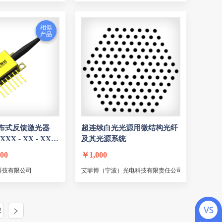
s
PAR
PLASMA
冷
鹏星光电
壹埃光学
相似
相似
产品
产品
电
讯泉科技
Electrooptic
ton
ISOWAVE
Block
xianlink
嘉信激光
光电
阿法光电
山东鸿光
linlaser
意桐光电
C-Wave
镭泽-BOT
布式反馈
激光
器
超连续白
光
光
源用微结构
光
纤
镭科激光
帕沃激光
XX - XX - XX -
及其
光
源系统
峻烽光仪科技有限公司
000
￥
1,000
erSpace
长光瑞思
富通尼
科技有限公司
艾菲博（宁波）光电科技有限责任公司
拓普仪器
深高新光电
圣德科
西诺光学
气体检测分布式反馈激光器（SGNLD-XXXX-XX-XX-FA-14-XX-X）
2
华奕激光
利成光电