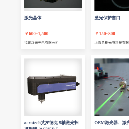
分光比
最大输入功率
首量科技
福州美扬
截止波长
波长分辨率
明顺光电
motic
激光
晶体
脉冲宽度
激光
保护窗口
单脉冲能量
苏州华必大
Artifex
偏振比
功率偏移（预
青岛大一隔振设备
闪耀角
槽/mm
IR
￥
600~1,500
￥
150~800
偏转角
衍射效率
熙隆光电
阿尔泰科技
福建汉光光电有限公司
上海意桐光电科技有限
上升沿/下降沿时间
涂
LED Microsensor NT
A
激发功率
频谱范围
Pantec
mirSense
空间分辨率
热灵敏度
上海尖丰
西安盛佳光
Z轴行程
θx行程
飞博源光电
Amplitude
口径
传输波长
切割角度
包层直径
南京光科
复享光学
温度精确度
孔深
续波光电
DAYLIGHT
工作速度
定位精度
凤凰光学
久晶光电
台面高度
纤芯直径
瑞丰恒激光
晶飞科技
允许拉伸力
允许压扁
中科汇纤
激扬光电
aerotech艾罗德克 5轴
激光
扫
光束均匀性
OEM
激光
光谱宽度
器、
激