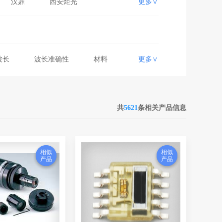
汉鼎
西安炬光
更多∨
欧普特
中科煜宸
干公司
瞬渺光电
Newport
UNIVERSAL
波长
波长准确性
材料
更多∨
福晶科技
成都太科
范围
NA值
工作距离
先锋科技
拓普光研
透过波长范围
输出特性
国科世纪
莱泽光电
光纤类型
冷却方式
共
5621
条相关产品信息
FISBA
昊然光电
样率
测量范围
测量精度
频功率
温度范围
像素
光电
新势力光电
率
角度
方向
innolume
西格玛光机
围
分辨率
相似
相似
相似
相似
京仪高科
产品
产品
产品
产品
感光面积
输出电压
LONG
HORIBA
尺寸（长X宽）
短波限
红外
中科光汇
泰德激光
电阻
暗电阻
像素间距
有效像素个数
上海光机所
筱晓光子
衰减范围
回波耗损
林科技
深圳畅格