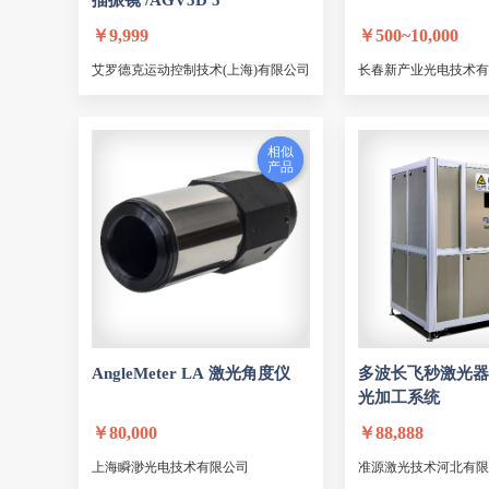
描振镜 /AGV5D 5
北埃特光电子
CTI
￥
9,999
￥
500~10,000
HAAS
ILX
Vel
艾罗德克运动控制技术(上海)有限公司
长春新产业光电技术有
Spectral Products
PAS
惠镭光电
汉盾四邦
乾曜光学
聚科光电
相似
相似
产品
产品
锐通
星秒光电
古河
横河
匠
北京远梓
FEIBO
知行光学
乾昊
OZ Optics
松盛光电
深圳优峰通信
GouMax
AngleMeter LA
激光
角度仪
多波长飞秒
激光
器
芃光
LASOS
T
光
加工系统
FJW OPTICAL SYSTEMS
￥
80,000
￥
88,888
Energetiq
CrystaLaser
上海瞬渺光电技术有限公司
准源激光技术河北有限
Bristol Instruments
NoI