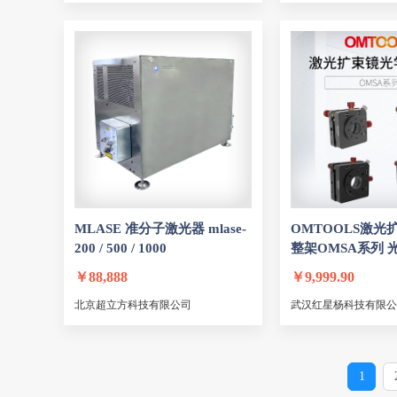
Photon Force
Micro Pho
Semrock
siskiyou
AngleMeter U3 激光角度仪
卓立汉光zolix
中图仪
三极光电
瑞波光电
Spectra-Physics
Avesta
NDL
科旺特激光
博智慧达
邦而信
东露阳
艾思兰光电
MLASE 准分子
激光
器 mlase-
OMTOOLS
激光
博高光电
涉科光电
200 / 500 / 1000
整架OMSA系列 
荣德光电
镭测科技
￥
88,888
￥
9,999.90
奥创光子
通盛
北京超立方科技有限公司
武汉红星杨科技有限公
柏华光电
国志激光
仪万光电
凝聚光电
1
粤阳光电
徕奥光电