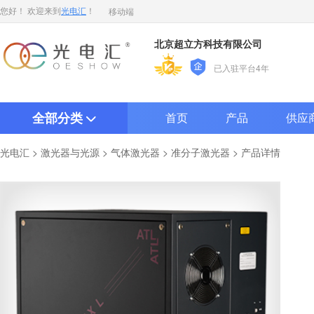
移动端
您好！ 欢迎来到
光电汇
！
北京超立方科技有限公司
已入驻平台4年
全部分类
首页
产品
供应
>
>
>
> 产品详情
光电汇
激光器与光源
气体激光器
准分子激光器