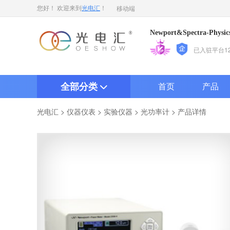
移动端
您好！ 欢迎来到
光电汇
！
Newport&Spectra-P
已入驻平台1
全部分类
首页
产品
>
>
>
> 产品详情
光电汇
仪器仪表
实验仪器
光功率计